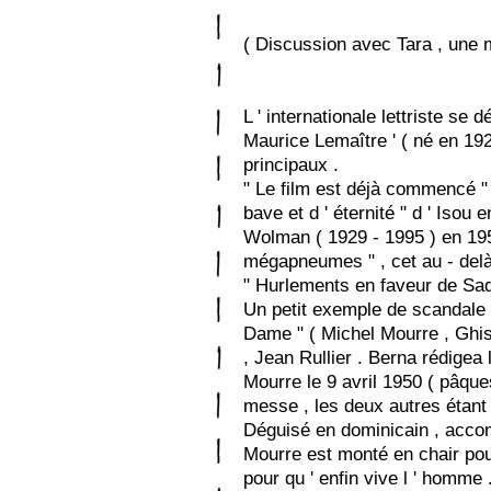
( Discussion avec Tara , une 
L ' internationale lettriste se 
Maurice Lemaître ' ( né en 1926 
principaux .
" Le film est déjà commencé "
bave et d ' éternité " d ' Isou e
Wolman ( 1929 - 1995 ) en 195
mégapneumes " , cet au - delà 
" Hurlements en faveur de Sad
Un petit exemple de scandale l
Dame " ( Michel Mourre , Ghi
, Jean Rullier . Berna rédigea 
Mourre le 9 avril 1950 ( pâque
messe , les deux autres étant
Déguisé en dominicain , acco
Mourre est monté en chair pou
pour qu ' enfin vive l ' homme 