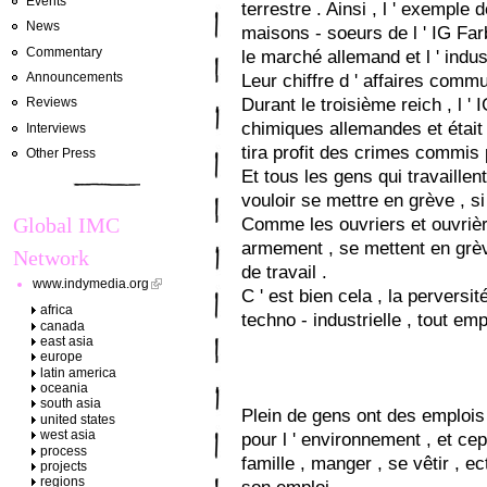
Events
terrestre . Ainsi , l ' exemple 
News
maisons - soeurs de l ' IG Far
Commentary
le marché allemand et l ' indu
Announcements
Leur chiffre d ' affaires commu
Durant le troisième reich , l '
Reviews
chimiques allemandes et était 
Interviews
tira profit des crimes commis 
Other Press
Et tous les gens qui travaillen
vouloir se mettre en grève , s
Global IMC
Comme les ouvriers et ouvrières 
armement , se mettent en grève
Network
de travail .
www.indymedia.org
C ' est bien cela , la pervers
africa
techno - industrielle , tout em
canada
east asia
europe
latin america
oceania
south asia
Plein de gens ont des emplois 
united states
west asia
pour l ' environnement , et cepe
process
famille , manger , se vêtir , e
projects
regions