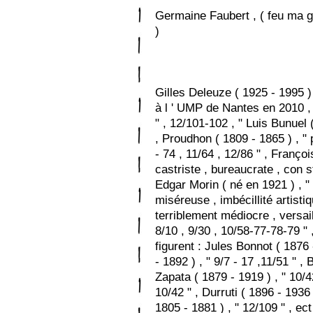
Germaine Faubert , ( feu ma g
)
Gilles Deleuze ( 1925 - 1995 ) 
à l ' UMP de Nantes en 2010 , 
" , 12/101-102 , " Luis Bunuel 
, Proudhon ( 1809 - 1865 ) , " p
- 74 , 11/64 , 12/86 " , Franço
castriste , bureaucrate , con s
Edgar Morin ( né en 1921 ) , " 
miséreuse , imbécillité artistiq
terriblement médiocre , versaill
8/10 , 9/30 , 10/58-77-78-79 " ,
figurent : Jules Bonnot ( 1876 
- 1892 ) , " 9/7 - 17 ,11/51 " , 
Zapata ( 1879 - 1919 ) , " 10/42
10/42 " , Durruti ( 1896 - 1936 
1805 - 1881 ) , " 12/109 " , ect 