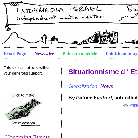
Front Page
Newswire
Publish an article
Publish an imag
This site cannot exist without
Situationnisme d ' Et
your generous support...
Globalization
News
By
Patrice Faubert
, submitte
Print
Upcoming Events