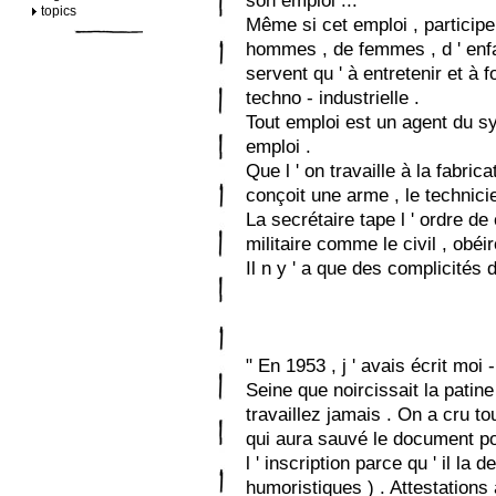
son emploi ...
topics
Même si cet emploi , participe 
hommes , de femmes , d ' enfan
servent qu ' à entretenir et à 
techno - industrielle .
Tout emploi est un agent du s
emploi .
Que l ' on travaille à la fabric
conçoit une arme , le technicien
La secrétaire tape l ' ordre de 
militaire comme le civil , obéir
Il n y ' a que des complicités d
" En 1953 , j ' avais écrit moi
Seine que noircissait la patin
travaillez jamais . On a cru to
qui aura sauvé le document pou
l ' inscription parce qu ' il la
humoristiques ) . Attestations 