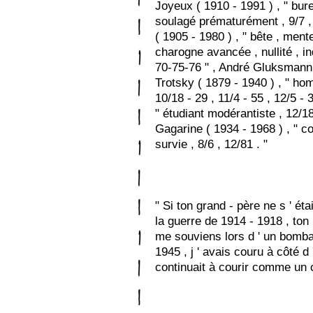
Joyeux ( 1910 - 1991 ) , " bure
soulagé prématurément , 9/7 , 
( 1905 - 1980 ) , " bête , ment
charogne avancée , nullité , inq
70-75-76 " , André Gluksmann (
Trotsky ( 1879 - 1940 ) , " hom
10/18 - 29 , 11/4 - 55 , 12/5 - 
" étudiant modérantiste , 12/18 
Gagarine ( 1934 - 1968 ) , " 
survie , 8/6 , 12/81 . "
" Si ton grand - père ne s ' ét
la guerre de 1914 - 1918 , ton 
me souviens lors d ' un bomba
1945 , j ' avais couru à côté d 
continuait à courir comme un c