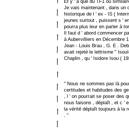
Et y ' a que du TF1 ou similai
Je vais maintenant , dans un c
historique de l ' ex - IS ( Inter
jeunes surtout , puissent s ' en 
pourra plus leur en parler à tor
Il faut d ' abord commencer par 
à Aubervilliers en Décembre 195
Jean - Louis Brau , G. E . Deb
avait rejeté le lettrisme " Iso
Chaplin , qu ' Isidore Isou ( 1
" Nous ne sommes pas là pour 
certitudes et habitudes des gen
, l ' on pourrait se poser des q
nous faisons , déplaît , et c ' 
la vérité déplaît toujours à la r
. "