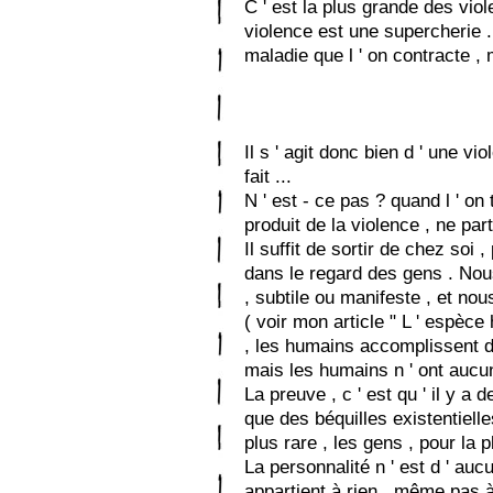
C ' est la plus grande des viol
violence est une supercherie .U
maladie que l ' on contracte , 
Il s ' agit donc bien d ' une vio
fait ...
N ' est - ce pas ? quand l ' on 
produit de la violence , ne par
Il suffit de sortir de chez soi
dans le regard des gens . Nou
, subtile ou manifeste , et nou
( voir mon article " L ' espèce 
, les humains accomplissent 
mais les humains n ' ont aucune
La preuve , c ' est qu ' il y a 
que des béquilles existentielles
plus rare , les gens , pour la p
La personnalité n ' est d ' aucu
appartient à rien , même pas à