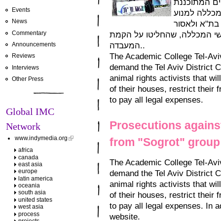
יים המתוכננת
Events
כללה למנוע
News
בת"א ולאסור
Commentary
י המכללה, שהחליטו על הקמת
המעבדה..
Announcements
The Academic College Tel-Aviv–
Reviews
demand the Tel Aviv District C
Interviews
animal rights activists that wi
Other Press
of their houses, restrict thei
to pay all legal expenses.
Global IMC
Prosecutions against
Network
www.indymedia.org
from "Sogrot" group 
africa
canada
The Academic College Tel-Aviv 
east asia
europe
demand the Tel Aviv District C
latin america
animal rights activists that wi
oceania
south asia
of their houses, restrict thei
united states
to pay all legal expenses. In a
west asia
process
website.