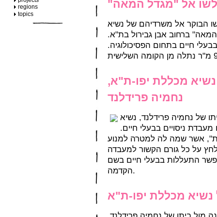
projects
"שו אל "מגדל המאה
regions
topics
לשו הבוקר אל משרדיהם של נשיא
 המאה" ברחוב אבן גבירול בת"א
בעלי חיים בתחום הפסיכולוגיה
 נשיא מכללת יפו-ת"א
נחמיה פרידלנד
תו של נחמיה פרידלנד, נשיא
 מעבדת ניסויים בבעלי חיים
ות", אשר שמה לה למטרה למנוע
חץ על כל גורם הקשור למעבדה
שר התעללות בבעלי חיים בשם
הקדמה.
 נשיא מכללת יפו-ת"א
ר, תיערך הפגנה מול ביתו של נחמיה פרידלנד