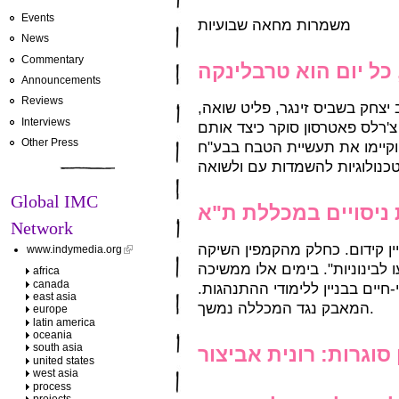
Events
משמרות מחאה שבועיות
News
Commentary
כל יום הוא טרבלינקה
Announcements
Reviews
 יצחק בשביס זינגר, פליט שואה
Interviews
 צ'רלס פאטרסון סוקר כיצד אותם
Other Press
 וקיימו את תעשיית הטבח בבע"ח
טכנולוגיות להשמדות עם ולשואה
Global IMC
ניסויים במכללת ת"א
Network
ן קידום. כחלק מהקמפין השיקה
www.indymedia.org
לבינוניות". בימים אלו ממשיכה
africa
canada
חיים בבניין ללימודי ההתנהגות
east asia
המאבק נגד המכללה נמשך.
europe
latin america
oceania
south asia
וגרות: רונית אביצור
united states
west asia
process