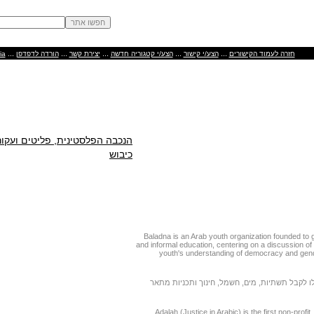
...
...
...
...
...
ia
הורדה לדפדפן
יצירת קשר
הצע/י קטגוריה חדשה
הצע/י קישור
חזרה לעמוד הקישורים
הנכבה הפלסטינית, פליטים ועקור
כיבוש
Baladna is an Arab youth organization founded to gi
and informal education, centering on a discussion of 
youth's understanding of democracy and gender
 לקבל תשתיות, מים, חשמל, חינוך ותכניות מתאר
Adalah (Justice in Arabic) is the first non-profi