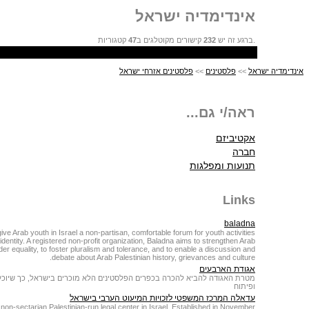
אינדימדיה ישראל
47
קישורים מקוטלגים ב
232
ברגע זה יש
קטגוריות.
פלסטינים אזרחי ישראל
>>
פלסטינים
>>
אינדימדיה ישראל
ראה/י גם...
אקטיביזם
חברה
תנועות ומפלגות
Links
baladna
ve Arab youth in Israel a non-partisan, comfortable forum for youth activities
identity. A registered non-profit organization, Baladna aims to strengthen Arab
 equality, to foster pluralism and tolerance, and to enable a discussion and
debate about Arab Palestinian history, grievances and culture.
אגודת הארבעים
מטרת האגודה להביא להכרה בכפרים הפלסטינים הלא מוכרים בישראל, כך שיוכלו
ופיתוח
עדאלה המרכז המשפטי לזכויות המיעוט הערבי בישראל
t, non-sectarian Palestinian-run legal center in Israel. Established in November