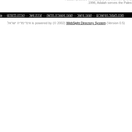
1996, Adalah serves the Palest
...
...
...
...
...
ia
הורדה לדפדפן
יצירת קשר
הצע/י קטגוריה חדשה
הצע/י קישור
חזרה לעמוד הקישורים
אינדימדיה ישראל is powered by (© 2002)
WebSight Directory System
(Version 0.5)