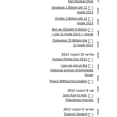
Iran Nuclear Deal
Sevdaluk 1.Bölüm izle 11
Aralık 2013
Vicdan 2.Bölüm izle 11
Aralık 2013
Ben de Özledim 8.Bölüm
izle 11 Aralık 2013 <--break->
Doksanlar 25.Bölüm izle
11 Aralık 2013
שלישי 10 דצמבר 2013
Human Rights Day 2013
I say we put up the
historical archive of Indymedia
Israel!
Peace Without Occupation
שני 9 דצמבר 2013
John Kerry's Anti-
Palestinian Agenda
חמישי 5 דצמבר 2013
Drained Student