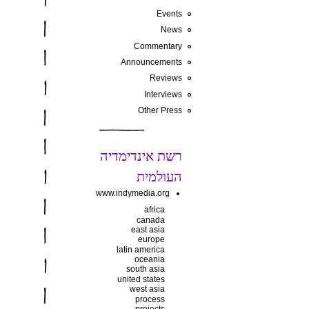
Events
News
Commentary
Announcements
Reviews
Interviews
Other Press
רשת אינדימדיה
העולמית
www.indymedia.org
africa
canada
east asia
europe
latin america
oceania
south asia
united states
west asia
process