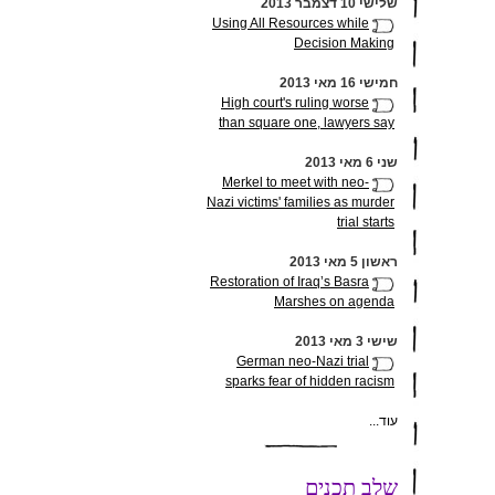
שלישי 10 דצמבר 2013
Using All Resources while
Decision Making
חמישי 16 מאי 2013
High court's ruling worse
than square one, lawyers say
שני 6 מאי 2013
Merkel to meet with neo-
Nazi victims' families as murder
trial starts
ראשון 5 מאי 2013
Restoration of Iraq’s Basra
Marshes on agenda
שישי 3 מאי 2013
German neo-Nazi trial
sparks fear of hidden racism
עוד...
שלב תכנים