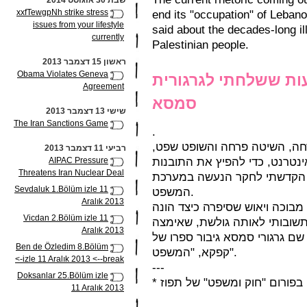
שבת 30 אוגוסט 2014
xxfTewgpNh strike stress
end its "occupation" of Lebano
issues from your lifestyle
said about the decades-long il
currently
Palestinian people.
ראשון 15 דצמבר 2013
Obama Violates Geneva
ות ששלחתי לגרגורית
Agreement
סמסא
שישי 13 דצמבר 2013
The Iran Sanctions Game
.
חה, השיטה פרחה והשופט שפט,
רביעי 11 דצמבר 2013
נטרנט, כדי להפיץ את התובנות
AIPAC Pressure
Threatens Iran Nuclear Deal
ר 4 שנים שאותן הקדשתי לחקר הנעשה במערכת
Sevdaluk 1.Bölüm izle 11
המשפט.
Aralık 2013
בוכה ויאוש שסיפרה כיצד הונה
Vicdan 2.Bölüm izle 11
תשובותי לאותה גולשת, שאימצה
Aralık 2013
שם גרגורי סמסא גיבור ספרו של
Ben de Özledim 8.Bölüm
קפקא, "המשפט".
izle 11 Aralık 2013 <--break->
---
Doksanlar 25.Bölüm izle
* בפורום "חוק ומשפט" של תפוז
11 Aralık 2013