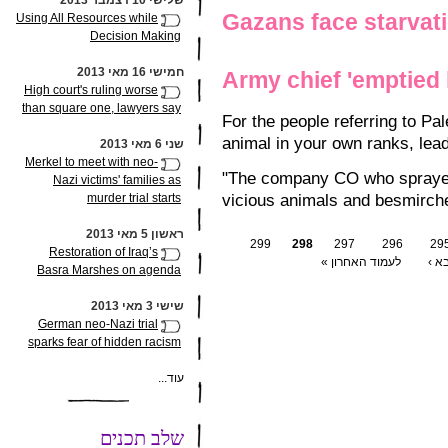
שלישי 10 דצמבר 2013
Gazans face starvat
Using All Resources while
Decision Making
חמישי 16 מאי 2013
Army chief 'emptied 
High court's ruling worse
than square one, lawyers say
For the people referring to Pa
animal in your own ranks, lead
שני 6 מאי 2013
Merkel to meet with neo-
"The company CO who sprayed th
Nazi victims' families as
vicious animals and besmirched
murder trial starts
ראשון 5 מאי 2013
299
298
297
296
29
Restoration of Iraq’s
א ›
לעמוד האחרון »
Basra Marshes on agenda
שישי 3 מאי 2013
German neo-Nazi trial
sparks fear of hidden racism
עוד...
שלב תכנים