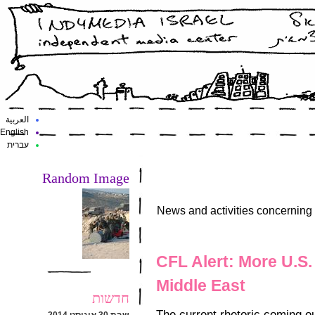
العربية
English
עברית
Random Image
News and activities concerning lo
CFL Alert: More U.S.
Middle East
חדשות
The current rhetoric coming o